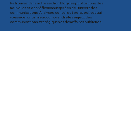
Retrouvez dans notre section Blog des publications, des
nouvelles et des réflexions inspirées de l’univers des
communications. Analyses, conseils et perspectives qui
vous aideront à mieux comprendre les enjeux des
communications stratégiques et des affaires publiques.
In the media
Toutes les
publications
In the media
In the media
Corporate
News
Analysis
Posts Coming Soon
Explore other categories in this blog or check